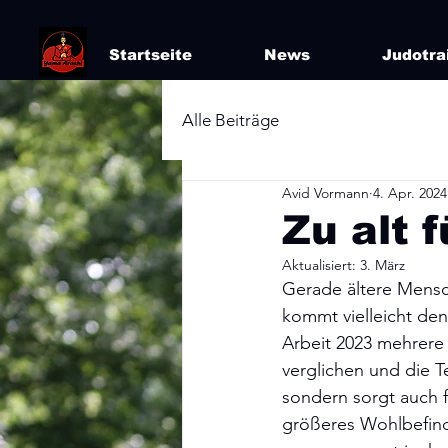
Startseite
News
Judotra
Alle Beiträge
Avid Vormann
4. Apr. 2024
Zu alt 
Aktualisiert:
3. März
Gerade ältere Mensc
kommt vielleicht den 
Arbeit 2023 mehrere
verglichen und die Te
sondern sorgt auch f
größeres Wohlbefind