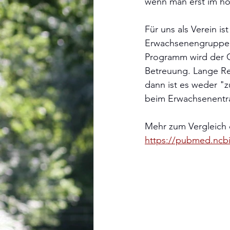
wenn man erst im ho
Für uns als Verein is
Erwachsenengruppen,
Programm wird der G
Betreuung. Lange Re
dann ist es weder "z
beim Erwachsenentra
Mehr zum Vergleich de
https://pubmed.ncbi