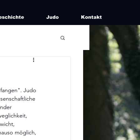
eschichte
Judo
Kontakt
ufangen". Judo 
senschaftliche 
ander 
eglichkeit, 
wicht, 
nauso möglich, 