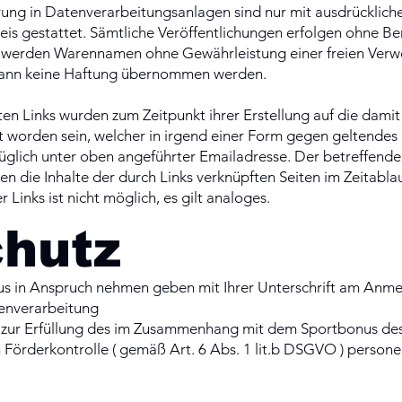
erung in Datenverarbeitungsanlagen sind nur mit ausdrückli
is gestattet. Sämtliche Veröffentlichungen erfolgen ohne Be
h werden Warennamen ohne Gewährleistung einer freien Verw
kann keine Haftung übernommen werden.
n Links wurden zum Zeitpunkt ihrer Erstellung auf die dami
pft worden sein, welcher in irgend einer Form gegen geltendes 
üglich unter oben angeführter Emailadresse. Der betreffende
en die Inhalte der durch Links verknüpften Seiten im Zeitabl
Links ist nicht möglich, es gilt analoges.
hutz
us in Anspruch nehmen geben mit Ihrer Unterschrift am Anme
tenverarbeitung
zur Erfüllung des im Zusammenhang mit dem Sportbonus d
n Förderkontrolle ( gemäß Art. 6 Abs. 1 lit.b DSGVO ) perso