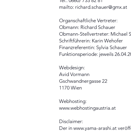
Tel.: 0660/ 733 82 81
mailto:
richard.schauer@gmx.at
Organschaftliche Vertreter:
Obmann: Richard Schauer
Obmann-Stellvertreter: Michael 
Schriftführerin: Karin Wehofer
Finanzreferentin: Sylvia Schauer
Funktionsperiode: jeweils 26.04.2
Webdesign:
Avid Vormann
Gschwandnergasse 22
1170 Wien
Webhosting:
www.webhostingaustria.at
Disclaimer:
Der in
www.yama-arashi.at
veröff