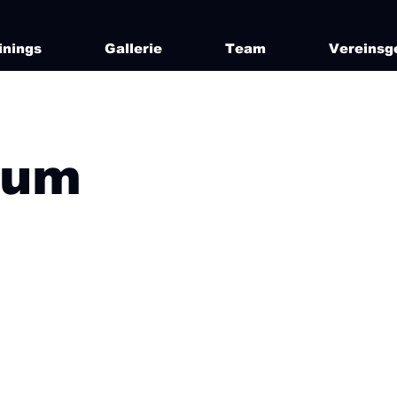
inings
Gallerie
Team
Vereinsg
sum