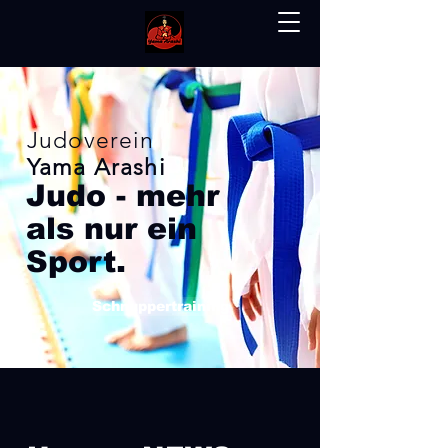
Judoverein
Yama Arashi
Judo - mehr
als nur ein
Sport.
Schnuppertraining