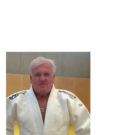
Leistungssportler bei
Wettkämpfen, einfach
vorbeischauen, es lohnt
sich!"