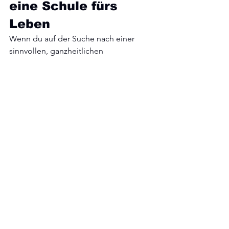
eine Schule fürs 
Leben
Wenn du auf der Suche nach einer 
sinnvollen, ganzheitlichen 
Freizeitbeschäftigung für dein Kind 
bist, könnte Judo genau das Richtige 
sein. Bei 
Yama Arashi Wien
 verbinden 
wir Tradition mit Freude an der 
Bewegung – für Kinder ab 6 Jahren 
und alle Altersgruppen.