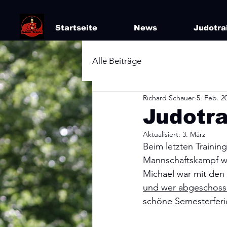
Startseite
News
Judotra
Alle Beiträge
Richard Schauer
5. Feb. 2
Judotra
Aktualisiert:
3. März
Beim letzten Trainin
Mannschaftskampf wo
Michael war mit den
und wer abgeschoss
schöne Semesterferi