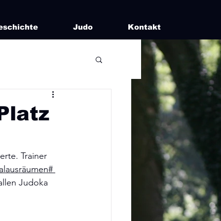
eschichte
Judo
Kontakt
Platz
 
te. Trainer 
aalausräumen# 
allen Judoka 