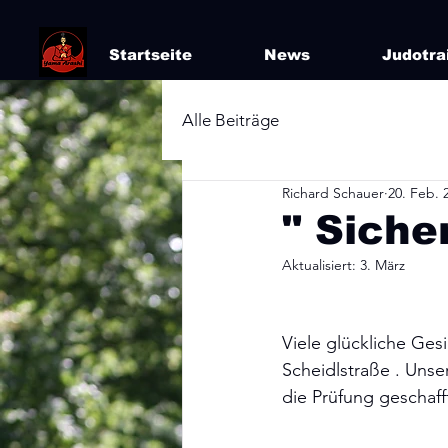
Startseite
News
Judotra
Alle Beiträge
Richard Schauer
20. Feb. 
" Siche
Aktualisiert:
3. März
Viele glückliche Ges
Scheidlstraße . Unse
die Prüfung geschafft