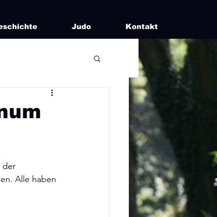
eschichte
Judo
Kontakt
anum
 der 
den. Alle haben 